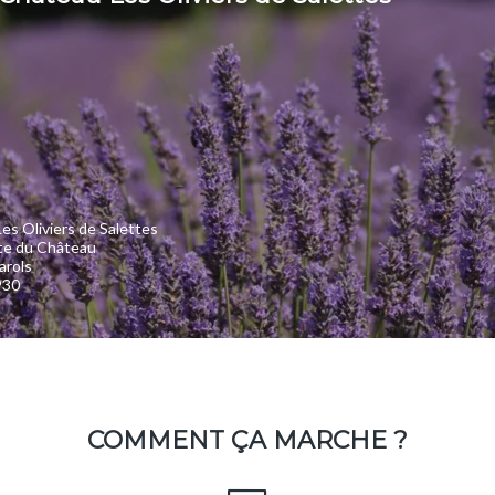
es Oliviers de Salettes
te du Château
arols
930
COMMENT ÇA MARCHE ?