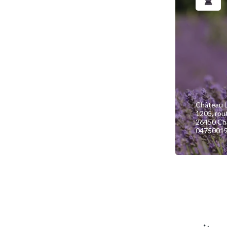
Château L
1205, rou
26450 Ch
0475001