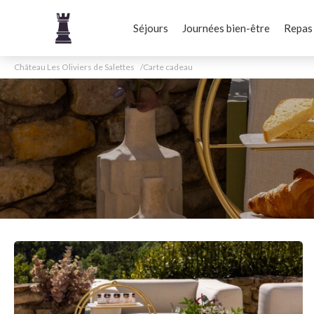
Séjours
Journées bien-être
Repas
Château Les Oliviers de Salettes
Carte cadeau