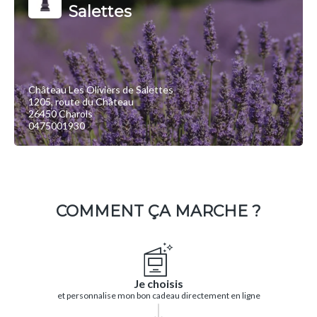
Salettes
Château Les Oliviers de Salettes
1205, route du Château
26450 Charols
0475001930
COMMENT ÇA MARCHE ?
Je choisis
et personnalise mon bon cadeau directement en ligne