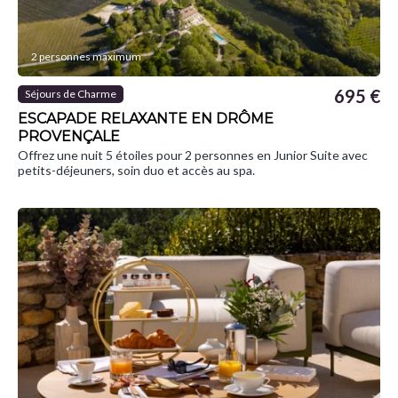
2 personnes maximum
695 €
Séjours de Charme
ESCAPADE RELAXANTE EN DRÔME
PROVENÇALE
Offrez une nuit 5 étoiles pour 2 personnes en Junior Suite avec
petits-déjeuners, soin duo et accès au spa.