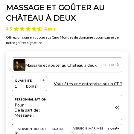
MASSAGE ET GOÛTER AU
CHÂTEAU À DEUX
4.5
4 avis
Offrez un soin en duo au spa Cinq Mondes du domaine accompagné de
notre goûter signature.
Massage et goûter au Château à deux
+ 3 OFFRES
QUANTITÉ
Vous êtes une entreprise ou un CE ?
1
bon(s)
PERSONNALISATION
Pour :
De la part de :
Message :
VERSION IMPRIMÉE
€
VERSION DIGITALE
GRATUIT
+
5.99
*