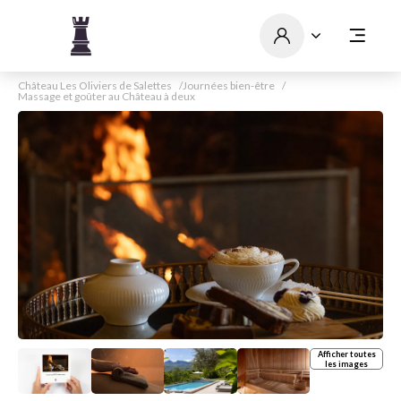
Château Les Oliviers de Salettes
Journées bien-être
Massage et goûter au Château à deux
Afficher toutes
les images